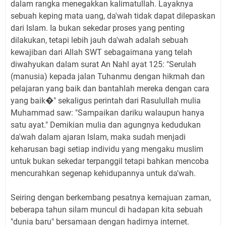
dalam rangka menegakkan kalimatullah. Layaknya
sebuah keping mata uang, da'wah tidak dapat dilepaskan
dari Islam. Ia bukan sekedar proses yang penting
dilakukan, tetapi lebih jauh da'wah adalah sebuah
kewajiban dari Allah SWT sebagaimana yang telah
diwahyukan dalam surat An Nahl ayat 125: "Serulah
(manusia) kepada jalan Tuhanmu dengan hikmah dan
pelajaran yang baik dan bantahlah mereka dengan cara
yang baik�"
sekaligus perintah dari Rasulullah mulia
Muhammad saw: "Sampaikan dariku walaupun hanya
satu ayat." Demikian mulia dan agungnya kedudukan
da'wah dalam ajaran Islam, maka sudah menjadi
keharusan bagi setiap individu yang mengaku muslim
untuk bukan sekedar terpanggil tetapi bahkan mencoba
mencurahkan segenap kehidupannya untuk da'wah.
Seiring dengan berkembang pesatnya kemajuan zaman,
beberapa tahun silam muncul di hadapan kita sebuah
"dunia baru" bersamaan dengan hadirnya internet.