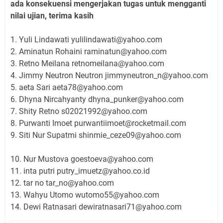
ada konsekuensi mengerjakan tugas untuk mengganti
nilai ujian, terima kasih
1. Yuli Lindawati yulilindawati@yahoo.com
2. Aminatun Rohaini raminatun@yahoo.com
3. Retno Meilana retnomeilana@yahoo.com
4. Jimmy Neutron Neutron jimmyneutron_n@yahoo.com
5. aeta Sari aeta78@yahoo.com
6. Dhyna Nircahyanty dhyna_punker@yahoo.com
7. Shity Retno s02021992@yahoo.com
8. Purwanti Imoet purwantiimoet@rocketmail.com
9. Siti Nur Supatmi shinmie_ceze09@yahoo.com
10. Nur Mustova goestoeva@yahoo.com
11. inta putri putry_imuetz@yahoo.co.id
12. tar no tar_no@yahoo.com
13. Wahyu Utomo wutomo55@yahoo.com
14. Dewi Ratnasari dewiratnasari71@yahoo.com