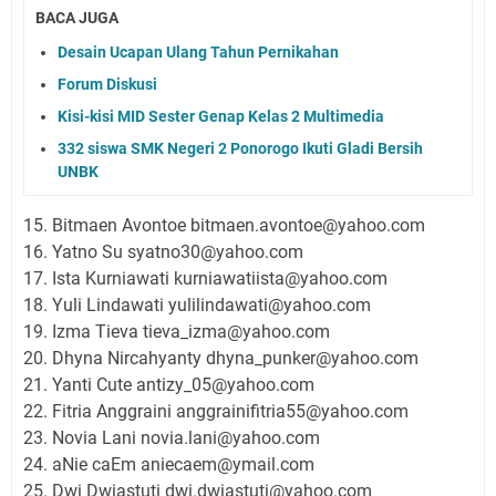
BACA JUGA
Desain Ucapan Ulang Tahun Pernikahan
Forum Diskusi
Kisi-kisi MID Sester Genap Kelas 2 Multimedia
332 siswa SMK Negeri 2 Ponorogo Ikuti Gladi Bersih
UNBK
15. Bitmaen Avontoe bitmaen.avontoe@yahoo.com
16. Yatno Su syatno30@yahoo.com
17. Ista Kurniawati kurniawatiista@yahoo.com
18. Yuli Lindawati yulilindawati@yahoo.com
19. Izma Tieva tieva_izma@yahoo.com
20. Dhyna Nircahyanty dhyna_punker@yahoo.com
21. Yanti Cute antizy_05@yahoo.com
22. Fitria Anggraini anggrainifitria55@yahoo.com
23. Novia Lani novia.lani@yahoo.com
24. aNie caEm aniecaem@ymail.com
25. Dwi Dwiastuti dwi.dwiastuti@yahoo.com