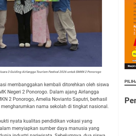
Juara 3 Guiding Airlangga Tourism Festival 2026 untuk SMKN 2 Ponorogo
PILIH
tasi membanggakan kembali ditorehkan oleh siswa
MK Negeri 2 Ponorogo. Dalam ajang Airlangga
Pe
MKN 2 Ponorogo, Amelia Novianto Saputri, berhasil
 mengharumkan nama sekolah di tingkat nasional.
bukti nyata kualitas pendidikan vokasi yang
dalam menyiapkan sumber daya manusia yang
dunia industri pariwisata. Sebelumnya, dua siswa