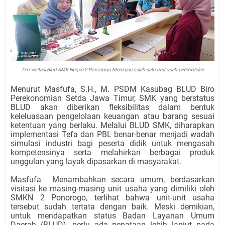
Tim Visitasi Blud SMK Negeri 2 Ponorogo Meninjau salah satu unit usaha Perhotelan
Menurut Masfufa, S.H., M. PSDM Kasubag BLUD Biro
Perekonomian Setda Jawa Timur, SMK yang berstatus
BLUD akan diberikan fleksibilitas dalam bentuk
keleluasaan pengelolaan keuangan atau barang sesuai
ketentuan yang berlaku. Melalui BLUD SMK, diharapkan
implementasi Tefa dan PBL benar-benar menjadi wadah
simulasi industri bagi peserta didik untuk mengasah
kompetensinya serta melahirkan berbagai produk
unggulan yang layak dipasarkan di masyarakat.
Masfufa
Menambahkan secara umum, berdasarkan
visitasi ke masing-masing unit usaha yang dimiliki oleh
SMKN 2 Ponorogo, terlihat bahwa unit-unit usaha
tersebut sudah tertata dengan baik. Meski demikian,
untuk mendapatkan status Badan Layanan Umum
Daerah (BLUD), perlu ada penataan lebih lanjut pada