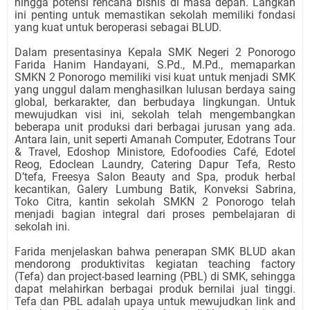
hingga potensi rencana bisnis di masa depan. Langkah
ini penting untuk memastikan sekolah memiliki fondasi
yang kuat untuk beroperasi sebagai BLUD.
Dalam presentasinya Kepala SMK Negeri 2 Ponorogo
Farida Hanim Handayani, S.Pd., M.Pd., memaparkan
SMKN 2 Ponorogo memiliki visi kuat untuk menjadi SMK
yang unggul dalam menghasilkan lulusan berdaya saing
global, berkarakter, dan berbudaya lingkungan. Untuk
mewujudkan visi ini, sekolah telah mengembangkan
beberapa unit produksi dari berbagai jurusan yang ada.
Antara lain, unit seperti Amanah Computer, Edotrans Tour
& Travel, Edoshop Ministore, Edofoodies Café, Edotel
Reog, Edoclean Laundry, Catering Dapur Tefa, Resto
D’tefa, Freesya Salon Beauty and Spa, produk herbal
kecantikan, Galery Lumbung Batik, Konveksi Sabrina,
Toko Citra, kantin sekolah SMKN 2 Ponorogo telah
menjadi bagian integral dari proses pembelajaran di
sekolah ini.
Farida menjelaskan bahwa penerapan SMK BLUD akan
mendorong produktivitas kegiatan teaching factory
(Tefa) dan project-based learning (PBL) di SMK, sehingga
dapat melahirkan berbagai produk bernilai jual tinggi.
Tefa dan PBL adalah upaya untuk mewujudkan link and