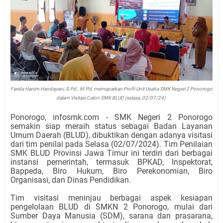
Farida Hanim Handayani, S.Pd., M.Pd, memaparkan Profil Unit Usaha SMK Negeri 2 Ponorogo
dalam Visitasi Calon SMK BLUD (selasa, 02/07/24)
Ponorogo, infosmk.com - SMK Negeri 2 Ponorogo
semakin siap meraih status sebagai Badan Layanan
Umum Daerah (BLUD), dibuktikan dengan adanya visitasi
dari tim penilai pada Selasa (02/07/2024). Tim Penilaian
SMK BLUD Provinsi Jawa Timur ini terdiri dari berbagai
instansi pemerintah, termasuk BPKAD, Inspektorat,
Bappeda, Biro Hukum, Biro Perekonomian, Biro
Organisasi, dan Dinas Pendidikan.
Tim visitasi meninjau berbagai aspek kesiapan
pengelolaan BLUD di SMKN 2 Ponorogo, mulai dari
Sumber Daya Manusia (SDM), sarana dan prasarana,