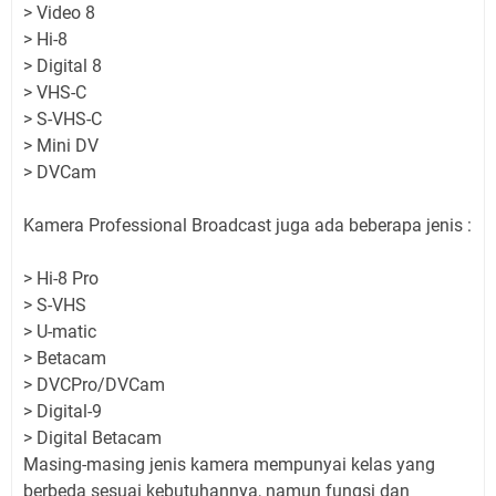
> Video 8
> Hi-8
> Digital 8
> VHS-C
> S-VHS-C
> Mini DV
> DVCam
Kamera Professional Broadcast juga ada beberapa jenis :
> Hi-8 Pro
> S-VHS
> U-matic
> Betacam
> DVCPro/DVCam
> Digital-9
> Digital Betacam
Masing-masing jenis kamera mempunyai kelas yang
berbeda sesuai kebutuhannya, namun fungsi dan